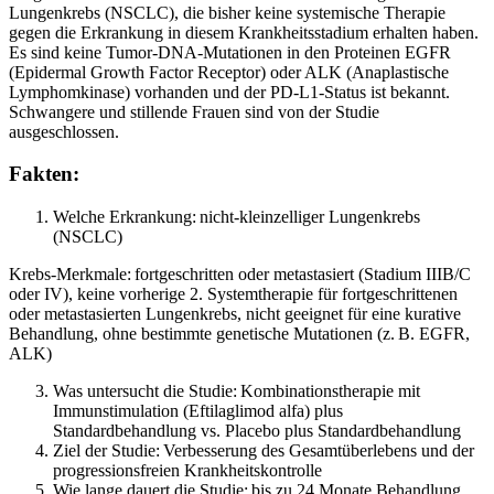
Lungenkrebs (NSCLC), die bisher keine systemische Therapie
gegen die Erkrankung in diesem Krankheitsstadium erhalten haben.
Es sind keine Tumor-DNA-Mutationen in den Proteinen EGFR
(Epidermal Growth Factor Receptor) oder ALK (Anaplastische
Lymphomkinase) vorhanden und der PD-L1-Status ist bekannt.
Schwangere und stillende Frauen sind von der Studie
ausgeschlossen.
Fakten:
Welche Erkrankung: nicht-kleinzelliger Lungenkrebs
(NSCLC)
Krebs-Merkmale: fortgeschritten oder metastasiert (Stadium IIIB/C
oder IV), keine vorherige 2. Systemtherapie für fortgeschrittenen
oder metastasierten Lungenkrebs, nicht geeignet für eine kurative
Behandlung, ohne bestimmte genetische Mutationen (z. B. EGFR,
ALK)
Was untersucht die Studie: Kombinationstherapie mit
Immunstimulation (Eftilaglimod alfa) plus
Standardbehandlung vs. Placebo plus Standardbehandlung
Ziel der Studie: Verbesserung des Gesamtüberlebens und der
progressionsfreien Krankheitskontrolle
Wie lange dauert die Studie: bis zu 24 Monate Behandlung,