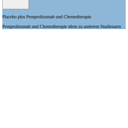
Placebo plus Pemprolizumab und Chemotherapie
Pemprolizumab und Chemotherapie idem zu anderem Studienarm