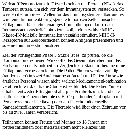
Wirkstoff Pembrolizumab. Dieser blockiert ein Protein (PD-1), das
Tumoren nutzen, um sich vor dem Immunsystem zu verstecken. So
werden die tumorösen Zellen für das Immunsystem sichtbar und es
wird eine Immunreaktion gegen die tumorösen Zellen ausgelöst.
Eftilagimod alfa ist ein neuartiges Immuntherapeutikum, das das
Immunsystem zusätzlich aktivieren soll, indem es über MHC-
Klasse-II-Moleküle Immunzellen verstärkt stimuliert. MHC-II-
Rezeptoren auf Zelloberflächen können Antigene präsentieren und
so eine Immunreaktion auslösen.
Ziel der vorliegenden Phase-3 Studie ist es, zu prüfen, ob die
Kombination des neuen Wirkstoffs das Gesamtüberleben und das
Fortschreiten der Krankheit im Vergleich zur Standardtherapie ohne
Eftilagimod verbessern kann. Die Patient*innen werden zufällig
(randomisiert) in zwei Studienarme aufgeteilt und Patient*in sowie
ärztliches Personal wissen nicht, welche Medikamentenkombination
verabreicht wird, d. h. die Studie ist verblindet. Die Patient*innen
erhalten entweder Eftilagimod alfa plus Pembrolizumab und eine
platinbasierte Chemotherapie (z. B. Cisplatin oder Carboplatin mit
Pemetrexed oder Paclitaxel) oder ein Placebo mit denselben
Standardmedikamenten. Die Therapie wird über einen Zeitraum von
bis zu zwei Jahren verabreicht.
Teilnehmen können Frauen und Männer ab 18 Jahren mit
fortgeschrittenem oder metastasiertem nicht-kleinzelligen