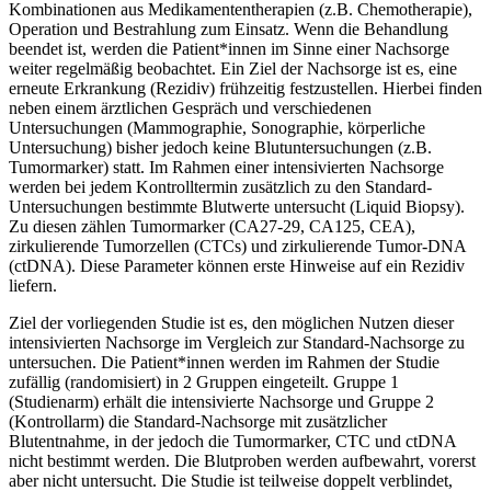
Kombinationen aus Medikamententherapien (z.B. Chemotherapie),
Operation und Bestrahlung zum Einsatz. Wenn die Behandlung
beendet ist, werden die Patient*innen im Sinne einer Nachsorge
weiter regelmäßig beobachtet. Ein Ziel der Nachsorge ist es, eine
erneute Erkrankung (Rezidiv) frühzeitig festzustellen. Hierbei finden
neben einem ärztlichen Gespräch und verschiedenen
Untersuchungen (Mammographie, Sonographie, körperliche
Untersuchung) bisher jedoch keine Blutuntersuchungen (z.B.
Tumormarker) statt. Im Rahmen einer intensivierten Nachsorge
werden bei jedem Kontrolltermin zusätzlich zu den Standard-
Untersuchungen bestimmte Blutwerte untersucht (Liquid Biopsy).
Zu diesen zählen Tumormarker (CA27-29, CA125, CEA),
zirkulierende Tumorzellen (CTCs) und zirkulierende Tumor-DNA
(ctDNA). Diese Parameter können erste Hinweise auf ein Rezidiv
liefern.
Ziel der vorliegenden Studie ist es, den möglichen Nutzen dieser
intensivierten Nachsorge im Vergleich zur Standard-Nachsorge zu
untersuchen. Die Patient*innen werden im Rahmen der Studie
zufällig (randomisiert) in 2 Gruppen eingeteilt. Gruppe 1
(Studienarm) erhält die intensivierte Nachsorge und Gruppe 2
(Kontrollarm) die Standard-Nachsorge mit zusätzlicher
Blutentnahme, in der jedoch die Tumormarker, CTC und ctDNA
nicht bestimmt werden. Die Blutproben werden aufbewahrt, vorerst
aber nicht untersucht. Die Studie ist teilweise doppelt verblindet,