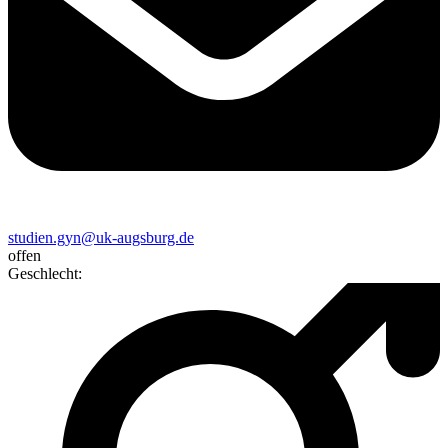
studien.gyn@uk-augsburg.de
offen
Geschlecht
: