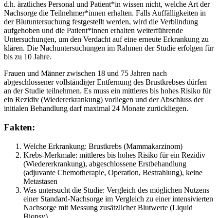
d.h. ärztliches Personal und Patient*in wissen nicht, welche Art der
Nachsorge die Teilnehmer*innen erhalten. Falls Auffälligkeiten in
der Blutuntersuchung festgestellt werden, wird die Verblindung
aufgehoben und die Patient*innen erhalten weiterführende
Untersuchungen, um den Verdacht auf eine erneute Erkrankung zu
klären. Die Nachuntersuchungen im Rahmen der Studie erfolgen für
bis zu 10 Jahre.
Frauen und Männer zwischen 18 und 75 Jahren nach
abgeschlossener vollständiger Entfernung des Brustkrebses dürfen
an der Studie teilnehmen. Es muss ein mittleres bis hohes Risiko für
ein Rezidiv (Wiedererkrankung) vorliegen und der Abschluss der
initialen Behandlung darf maximal 24 Monate zurückliegen.
Fakten:
Welche Erkrankung: Brustkrebs (Mammakarzinom)
Krebs-Merkmale: mittleres bis hohes Risiko für ein Rezidiv
(Wiedererkrankung), abgeschlossene Erstbehandlung
(adjuvante Chemotherapie, Operation, Bestrahlung), keine
Metastasen
Was untersucht die Studie: Vergleich des möglichen Nutzens
einer Standard-Nachsorge im Vergleich zu einer intensivierten
Nachsorge mit Messung zusätzlicher Blutwerte (Liquid
Biopsy)