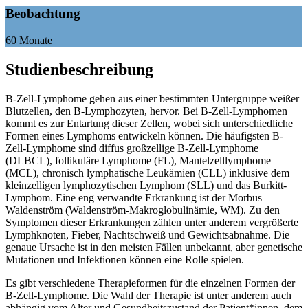
Beobachtung
60 Monate
Studienbeschreibung
B-Zell-Lymphome gehen aus einer bestimmten Untergruppe weißer
Blutzellen, den B-Lymphozyten, hervor. Bei B-Zell-Lymphomen
kommt es zur Entartung dieser Zellen, wobei sich unterschiedliche
Formen eines Lymphoms entwickeln können. Die häufigsten B-
Zell-Lymphome sind diffus großzellige B-Zell-Lymphome
(DLBCL), follikuläre Lymphome (FL), Mantelzelllymphome
(MCL), chronisch lymphatische Leukämien (CLL) inklusive dem
kleinzelligen lymphozytischen Lymphom (SLL) und das Burkitt-
Lymphom. Eine eng verwandte Erkrankung ist der Morbus
Waldenström (Waldenström-Makroglobulinämie, WM). Zu den
Symptomen dieser Erkrankungen zählen unter anderem vergrößerte
Lymphknoten, Fieber, Nachtschweiß und Gewichtsabnahme. Die
genaue Ursache ist in den meisten Fällen unbekannt, aber genetische
Mutationen und Infektionen können eine Rolle spielen.
Es gibt verschiedene Therapieformen für die einzelnen Formen der
B-Zell-Lymphome. Die Wahl der Therapie ist unter anderem auch
abhängig vom Alter und Gesundheitszustand der Patient*innen, dem