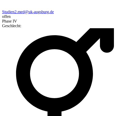
Studien2.med@uk-augsburg.de
offen
Phase IV
Geschlecht
: