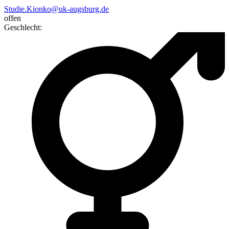
Studie.Kionko@uk-augsburg.de
offen
Geschlecht
: