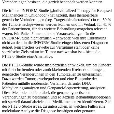
Veränderungen besitzen, die gezielt behandelt werden könnten.
Die frühere INFORM-Studie („Individualized Therapy for Relapsed
Malignancies in Childhood“) hat gezeigt, dass therapierbare
genetische Veränderungen (sog. "targetable alterations") in ca. 50 %
der Tumore nachgewiesen werden können und im Verlauf, für 41 %
der Patient*innen, für das weitere Behandlungsvorgehen relevant
waren. Für Patient*innen, die die Voraussetzungen für die
INFORM-Studie nicht erfüllen – entweder, weil ihre Erkrankung
nicht zu den, in die INFORM-Studie eingeschlossenen Diagnosen
gehört, kein frisches Gewebe zur Verfügung steht oder keine
spezifische Zielstruktur im Tumor nachweisbar ist – bietet die
PTT2.0-Studie eine Alternative.
Die PTT2.0-Studie wurde im Speziellen entwickelt, um bei Kindern
mit fortschreitenden oder zurückkehrenden Krebserkrankungen,
genetische Veränderungen in den Tumorzellen zu untersuchen.
Dazu werden Tumorgewebeproben und eine Blutprobe der
Patienten mithilfe modernster Verfahren, darunter DNA-
Methylierungsanalysen und Genpanel-Sequenzierung, analysiert.
Diese Methoden helfen dabei, die genauen genetischen
Veränderungen zu bestimmen und so gezielte Behandlungsoptionen
mit speziell darauf abzielenden Medikamenten zu identifizieren. Ziel
der PTT2.0-Studie ist es, zu untersuchen, in welchen Fällen eine
molekulare Analyse die Diagnose bestätigen oder genauer