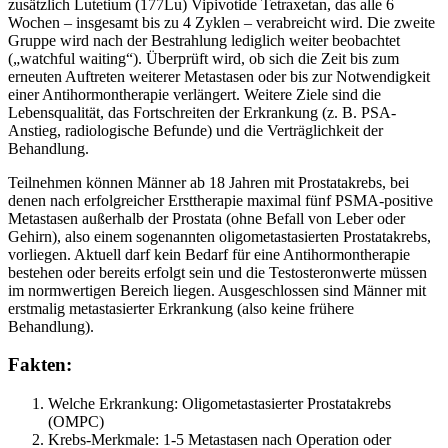
zusätzlich Lutetium (177Lu) Vipivotide Tetraxetan, das alle 6
Wochen – insgesamt bis zu 4 Zyklen – verabreicht wird. Die zweite
Gruppe wird nach der Bestrahlung lediglich weiter beobachtet
(„watchful waiting“). Überprüft wird, ob sich die Zeit bis zum
erneuten Auftreten weiterer Metastasen oder bis zur Notwendigkeit
einer Antihormontherapie verlängert. Weitere Ziele sind die
Lebensqualität, das Fortschreiten der Erkrankung (z. B. PSA-
Anstieg, radiologische Befunde) und die Verträglichkeit der
Behandlung.
Teilnehmen können Männer ab 18 Jahren mit Prostatakrebs, bei
denen nach erfolgreicher Ersttherapie maximal fünf PSMA-positive
Metastasen außerhalb der Prostata (ohne Befall von Leber oder
Gehirn), also einem sogenannten oligometastasierten Prostatakrebs,
vorliegen. Aktuell darf kein Bedarf für eine Antihormontherapie
bestehen oder bereits erfolgt sein und die Testosteronwerte müssen
im normwertigen Bereich liegen. Ausgeschlossen sind Männer mit
erstmalig metastasierter Erkrankung (also keine frühere
Behandlung).
Fakten:
Welche Erkrankung: Oligometastasierter Prostatakrebs
(OMPC)
Krebs-Merkmale: 1-5 Metastasen nach Operation oder