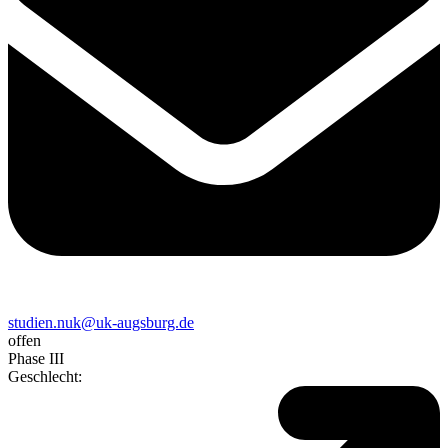
studien.nuk@uk-augsburg.de
offen
Phase III
Geschlecht
: