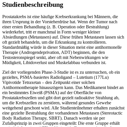
Studienbeschreibung
Prostatakrebs ist eine häufige Krebserkrankung bei Männern, die
ihren Ursprung in der Vorsteherdrüse hat. Wenn der Tumor nach
einer ersten Behandlung (z. B. Operation oder Bestrahlung)
wiederkehrt, tritt er manchmal in Form weniger kleiner
Absiedlungen (Metastasen) auf. Diese frühen Metastasen lassen sich
oft gezielt behandeln, um die Erkrankung zu kontrollieren.
Standardmäßig würde in dieser Situation meist eine antihormonelle
Therapie (Androgendeprivation, ADT) beginnen, die den
Testosteronspiegel senkt, aber oft mit Nebenwirkungen wie
Müdigkeit, Libidoverlust und Muskelabbau verbunden ist.
Ziel der vorliegenden Phase-3-Studie ist es zu untersuchen, ob ein
gezieltes, PSMA-basiertes Radioligand – Lutetium (177Lu)
Vipivotide Tetraxetan – den Zeitpunkt einer solchen
Antihormontherapie hinauszögern kann. Das Medikament bindet an
ein bestimmtes Eiweiß (PSMA) auf der Oberfläche von
Prostatakrebszellen und gibt dort gezielt radioaktive Strahlung ab,
um die Krebszellen zu zerstören, während gesundes Gewebe
weitgehend geschont wird. Alle Studienteilnehmer erhalten zunächst
eine gezielte Bestrahlung der vorhandenen Metastasen (Stereotactic
Body Radiation Therapy, SBRT). Danach werden sie per
Zufallsprinzip in zwei Gruppen eingeteilt: Die erste Gruppe erhält