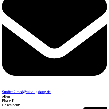
Studien2.med@uk-augsburg.de
offen
Phase II
Geschlecht
: