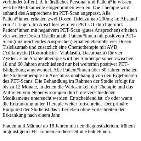
verblindet (offen), d. h. ärztliches Personal und Patient*in wissen,
welche Medikamente eingenommen werden. Die Therapie wird
anhand des Ansprechens im PET-Scan angepasst. Alle
Patient*innen erhalten zwei Dosen Tislelizumab 200mg im Abstand
von 21 Tagen. Im Anschluss wird ein PET-CT durchgeführt:
Patient*innen mit negativem PET-Scan (gutes Ansprechen) erhalten
vier weitere Dosen Tislelizumab. Patient*innen mit positivem PET-
Scan (unzureichendes Ansprechen) erhalten ebenfalls vier Dosen
Tislelizumab und zusätzlich eine Chemotherapie mit AVD
(Adriamycin [Doxorubicin], Vinblastin, Dacarbazin) für vier
Zyklen. Eine Strahlentherapie wird bei Studienpersonen zwischen
18 und 60 Jahren anschließend nur bei weiterhin positiver PET-
Bildgebung angewendet. Alle Patient*innen über 60 Jahren erhalten
die Strahlentherapie im Anschluss unabhängig von den Ergebnissen
des PET-Scans. Die Behandlung im Rahmen der Studie erfolgt für
bis zu 12 Monate, in denen die Wirksamkeit der Therapie und das
Auftreten von Nebenwirkungen durch die verschiedenen
Medikamente untersucht werden. Entscheidend ist, ob oder wann
die Erkrankung unter Therapie weiter fortschreitet. Der primäre
Endpunkt der Studie ist das Überleben ohne Fortschreiten der
Erkrankung nach einem Jahr.
Frauen und Männer ab 18 Jahren mit neu diagnostiziertem, frühem
ungünstigem cHL können an dieser Studie teilnehmen.