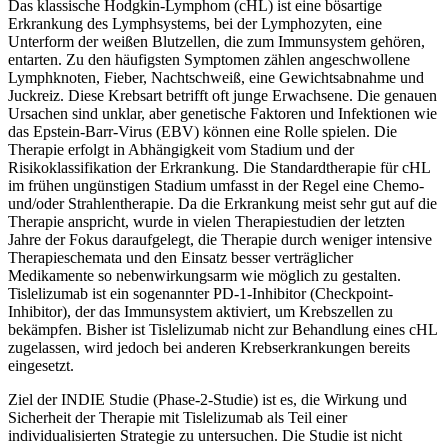
Das klassische Hodgkin-Lymphom (cHL) ist eine bösartige
Erkrankung des Lymphsystems, bei der Lymphozyten, eine
Unterform der weißen Blutzellen, die zum Immunsystem gehören,
entarten. Zu den häufigsten Symptomen zählen angeschwollene
Lymphknoten, Fieber, Nachtschweiß, eine Gewichtsabnahme und
Juckreiz. Diese Krebsart betrifft oft junge Erwachsene. Die genauen
Ursachen sind unklar, aber genetische Faktoren und Infektionen wie
das Epstein-Barr-Virus (EBV) können eine Rolle spielen. Die
Therapie erfolgt in Abhängigkeit vom Stadium und der
Risikoklassifikation der Erkrankung. Die Standardtherapie für cHL
im frühen ungünstigen Stadium umfasst in der Regel eine Chemo-
und/oder Strahlentherapie. Da die Erkrankung meist sehr gut auf die
Therapie anspricht, wurde in vielen Therapiestudien der letzten
Jahre der Fokus daraufgelegt, die Therapie durch weniger intensive
Therapieschemata und den Einsatz besser verträglicher
Medikamente so nebenwirkungsarm wie möglich zu gestalten.
Tislelizumab ist ein sogenannter PD-1-Inhibitor (Checkpoint-
Inhibitor), der das Immunsystem aktiviert, um Krebszellen zu
bekämpfen. Bisher ist Tislelizumab nicht zur Behandlung eines cHL
zugelassen, wird jedoch bei anderen Krebserkrankungen bereits
eingesetzt.
Ziel der INDIE Studie (Phase-2-Studie) ist es, die Wirkung und
Sicherheit der Therapie mit Tislelizumab als Teil einer
individualisierten Strategie zu untersuchen. Die Studie ist nicht