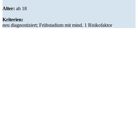
Alter:
ab 18
Kriterien:
neu diagnostiziert; Frühstadium mit mind. 1 Risikofaktor