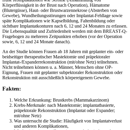
Körperflüssigkeit in der Brust nach Operation), Hämatome
(Blutergüsse), Haut- oder Brustwarzennekrose (Absterben von
Gewebe), Wundheilungsstörungen oder Implantat-Fehllage sowie
späte Komplikationen wie Kapselbildung, Faltenbildung oder
sichtbare Implantatkonturen nach 6, 12 und 24 Monaten zu erfassen.
Die Lebensqualität und Zufriedenheit werden mit dem BREAST-Q-
Fragebogen zu mehreren Zeitpunkten erhoben (vor der Operation
sowie, 6, 12 und 24 Monate danach).
An der Studie können Frauen ab 18 Jahren mit geplanter ein- oder
beidseitiger therapeutischer Mastektomie und präpektoraler
Implantat-/Expanderrekonstruktion (mit/ohne Netz) teilnehmen.
Nicht teilnehmen können u. a. Männer, Menschen ohne OP-
Eignung, Frauen mit geplanter subpektoraler Rekonstruktion oder
Rekonstruktion mit ausschließlich körpereigenem Gewebe.
Fakten:
Welche Erkrankung: Brustkrebs (Mammakarzinom)
Krebs-Merkmale: nach Mastektomie; implantatbasierte,
präpektorale Rekonstruktion (Implantat oder Expander;
mit/ohne Netz)
Was untersucht die Studie: Häufigkeit von Implantatverlust
und anderen Komplikationen,