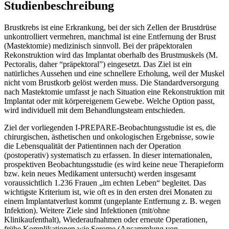
Studienbeschreibung
Brustkrebs ist eine Erkrankung, bei der sich Zellen der Brustdrüse
unkontrolliert vermehren, manchmal ist eine Entfernung der Brust
(Mastektomie) medizinisch sinnvoll. Bei der präpektoralen
Rekonstruktion wird das Implantat oberhalb des Brustmuskels (M.
Pectoralis, daher “präpektoral”) eingesetzt. Das Ziel ist ein
natürliches Aussehen und eine schnellere Erholung, weil der Muskel
nicht vom Brustkorb gelöst werden muss. Die Standardversorgung
nach Mastektomie umfasst je nach Situation eine Rekonstruktion mit
Implantat oder mit körpereigenem Gewebe. Welche Option passt,
wird individuell mit dem Behandlungsteam entschieden.
Ziel der vorliegenden I-PREPARE-Beobachtungsstudie ist es, die
chirurgischen, ästhetischen und onkologischen Ergebnisse, sowie
die Lebensqualität der Patientinnen nach der Operation
(postoperativ) systematisch zu erfassen. In dieser internationalen,
prospektiven Beobachtungsstudie (es wird keine neue Therapieform
bzw. kein neues Medikament untersucht) werden insgesamt
voraussichtlich 1.236 Frauen „im echten Leben“ begleitet. Das
wichtigste Kriterium ist, wie oft es in den ersten drei Monaten zu
einem Implantatverlust kommt (ungeplante Entfernung z. B. wegen
Infektion). Weitere Ziele sind Infektionen (mit/ohne
Klinikaufenthalt), Wiederaufnahmen oder erneute Operationen,
frühe Komplikationen wie Serome (Ansammlung von