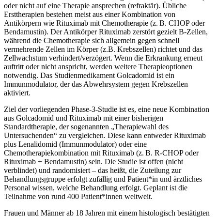
oder nicht auf eine Therapie ansprechen (refraktär). Übliche
Ersttherapien bestehen meist aus einer Kombination von
Antikörpern wie Rituximab mit Chemotherapie (z. B. CHOP oder
Bendamustin). Der Antikörper Rituximab zerstört gezielt B-Zellen,
während die Chemotherapie sich allgemein gegen schnell
vermehrende Zellen im Körper (z.B. Krebszellen) richtet und das
Zellwachstum verhindert/verzögert. Wenn die Erkrankung erneut
auftritt oder nicht anspricht, werden weitere Therapieoptionen
notwendig. Das Studienmedikament Golcadomid ist ein
Immunmodulator, der das Abwehrsystem gegen Krebszellen
aktiviert.
Ziel der vorliegenden Phase-3-Studie ist es, eine neue Kombination
aus Golcadomid und Rituximab mit einer bisherigen
Standardtherapie, der sogenannten „Therapiewahl des
Untersuchenden“ zu vergleichen. Diese kann entweder Rituximab
plus Lenalidomid (Immunmodulator) oder eine
Chemotherapiekombination mit Rituximab (z. B. R-CHOP oder
Rituximab + Bendamustin) sein. Die Studie ist offen (nicht
verblindet) und randomisiert – das heißt, die Zuteilung zur
Behandlungsgruppe erfolgt zufällig und Patient*in und ärztliches
Personal wissen, welche Behandlung erfolgt. Geplant ist die
Teilnahme von rund 400 Patient*innen weltweit.
Frauen und Männer ab 18 Jahren mit einem histologisch bestätigten