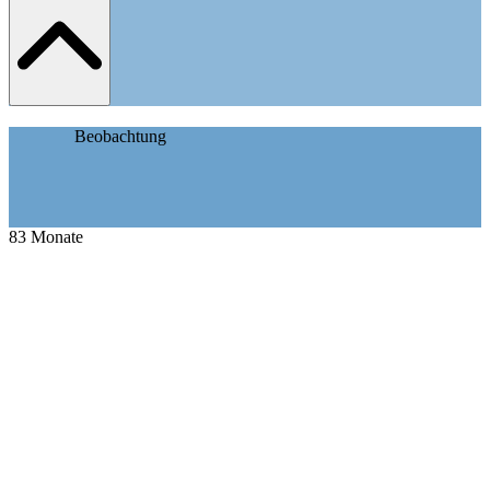
Beobachtung
83
Monate