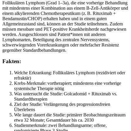
Follikulären Lymphom (Grad 1–3a), die eine vorherige Behandlung
mit mindestens einer Kombination aus einem B-Zell-Antikörper und
einem alkylierenden Chemotherapeutikum (z. B. Rituximab +
Bendamustin/CHOP) erhalten haben und in einem guten
Allgemeinzustand sind, können an der Studie teilnehmen. Zudem
müssen messbare und PET-positive Krankheitsherde nachgewiesen
werden. Ausgeschlossen sind Patient*innen mit anderen
Lymphomarten, Beteiligung des zentralen Nervensystems,
schwerwiegenden Vorerkrankungen oder mehrfacher Resistenz
gegenüber Standardbehandlungen.
Fakten:
Welche Erkrankung: Follikuläres Lymphom (rezidiviert oder
refraktär)
Krebs-Merkmale: vortherapiert; mindestens eine vorherige
systemische Therapie nötig
Was untersucht die Studie: Golcadomid + Rituximab vs.
Standardtherapien
Ziel der Studie: Verlängerung des progressionsfreien
Überlebens
Wie lange dauert die Studie: primärer Beobachtungszeitraum
etwa 32 Monate; Gesamtdauer bis ca. 2030
Studienmerkmale: zwei Behandlungsarme; offene,
randomisierte Phase-3-Studie