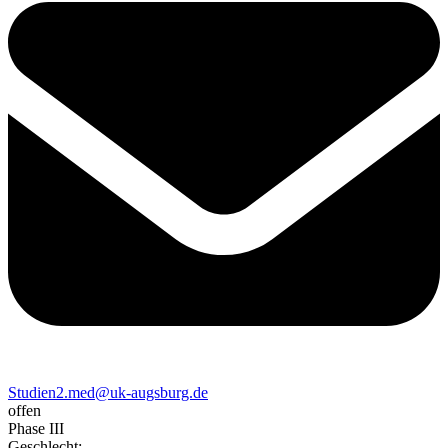
Studien2.med@uk-augsburg.de
offen
Phase III
Geschlecht
: