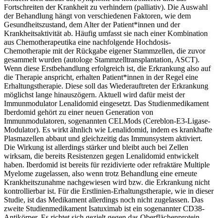
Fortschreiten der Krankheit zu verhindern (palliativ). Die Auswahl
der Behandlung hängt von verschiedenen Faktoren, wie dem
Gesundheitszustand, dem Alter der Patient*innen und der
Krankheitsaktivität ab. Häufig umfasst sie nach einer Kombination
aus Chemotherapeutika eine nachfolgende Hochdosis-
Chemotherapie mit der Rückgabe eigener Stammzellen, die zuvor
gesammelt wurden (autologe Stammzelltransplantation, ASCT).
Wenn diese Erstbehandlung erfolgreich ist, die Erkrankung also auf
die Therapie anspricht, erhalten Patient*innen in der Regel eine
Erhaltungstherapie. Diese soll das Wiederauftreten der Erkrankung
möglichst lange hinauszögern. Aktuell wird dafür meist der
Immunmodulator Lenalidomid eingesetzt. Das Studienmedikament
Iberdomid gehört zu einer neuen Generation von
Immunmodulatoren, sogenannten CELMods (Cereblon-E3-Ligase-
Modulator). Es wirkt ähnlich wie Lenalidomid, indem es krankhafte
Plasmazellen abbaut und gleichzeitig das Immunsystem aktiviert.
Die Wirkung ist allerdings stärker und bleibt auch bei Zellen
wirksam, die bereits Resistenzen gegen Lenalidomid entwickelt
haben. Iberdomid ist bereits für rezidivierte oder refraktäre Multiple
Myelome zugelassen, also wenn trotz Behandlung eine erneute
Krankheitszunahme nachgewiesen wird bzw. die Erkrankung nicht
kontrollierbar ist. Für die Erstlinien-Erhaltungstherapie, wie in dieser
Studie, ist das Medikament allerdings noch nicht zugelassen. Das
zweite Studienmedikament Isatuximab ist ein sogenannter CD38-
Antikörper. Es richtet sich gezielt gegen das Oberflächenprotein