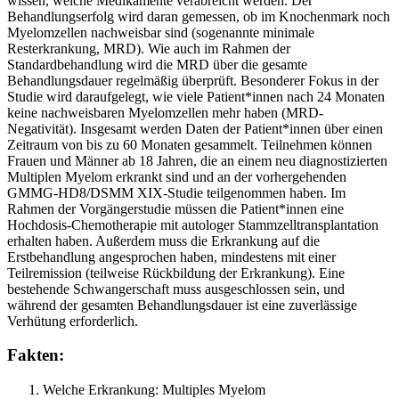
wissen, welche Medikamente verabreicht werden. Der
Behandlungserfolg wird daran gemessen, ob im Knochenmark noch
Myelomzellen nachweisbar sind (sogenannte minimale
Resterkrankung, MRD). Wie auch im Rahmen der
Standardbehandlung wird die MRD über die gesamte
Behandlungsdauer regelmäßig überprüft. Besonderer Fokus in der
Studie wird daraufgelegt, wie viele Patient*innen nach 24 Monaten
keine nachweisbaren Myelomzellen mehr haben (MRD-
Negativität). Insgesamt werden Daten der Patient*innen über einen
Zeitraum von bis zu 60 Monaten gesammelt. Teilnehmen können
Frauen und Männer ab 18 Jahren, die an einem neu diagnostizierten
Multiplen Myelom erkrankt sind und an der vorhergehenden
GMMG-HD8/DSMM XIX-Studie teilgenommen haben. Im
Rahmen der Vorgängerstudie müssen die Patient*innen eine
Hochdosis-Chemotherapie mit autologer Stammzelltransplantation
erhalten haben. Außerdem muss die Erkrankung auf die
Erstbehandlung angesprochen haben, mindestens mit einer
Teilremission (teilweise Rückbildung der Erkrankung). Eine
bestehende Schwangerschaft muss ausgeschlossen sein, und
während der gesamten Behandlungsdauer ist eine zuverlässige
Verhütung erforderlich.
Fakten:
Welche Erkrankung: Multiples Myelom