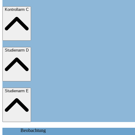
Kontrollarm C
Studienarm D
Studienarm E
Beobachtung