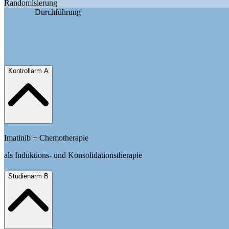
Randomisierung
Durchführung
Kontrollarm A
Imatinib + Chemotherapie
als Induktions- und Konsolidationstherapie
Studienarm B