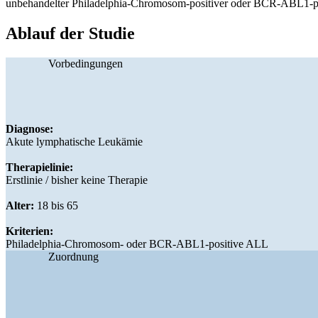
unbehandelter Philadelphia-Chromosom-positiver oder BCR-ABL1-po
Ablauf der Studie
Vorbedingungen
Diagnose:
Akute lymphatische Leukämie
Therapielinie:
Erstlinie / bisher keine Therapie
Alter:
18 bis 65
Kriterien:
Philadelphia-Chromosom- oder BCR-ABL1-positive ALL
Zuordnung