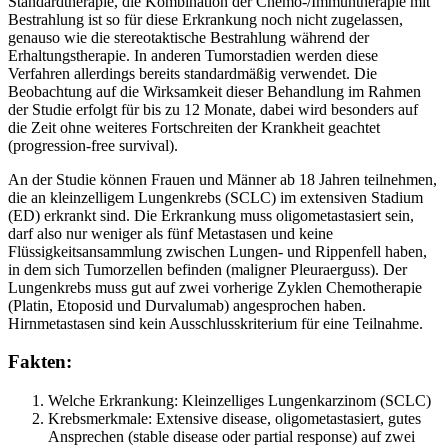
Standardtherapie, die Kombination der Chemo-/Immuntherapie mit
Bestrahlung ist so für diese Erkrankung noch nicht zugelassen,
genauso wie die stereotaktische Bestrahlung während der
Erhaltungstherapie. In anderen Tumorstadien werden diese
Verfahren allerdings bereits standardmäßig verwendet. Die
Beobachtung auf die Wirksamkeit dieser Behandlung im Rahmen
der Studie erfolgt für bis zu 12 Monate, dabei wird besonders auf
die Zeit ohne weiteres Fortschreiten der Krankheit geachtet
(progression-free survival).
An der Studie können Frauen und Männer ab 18 Jahren teilnehmen,
die an kleinzelligem Lungenkrebs (SCLC) im extensiven Stadium
(ED) erkrankt sind. Die Erkrankung muss oligometastasiert sein,
darf also nur weniger als fünf Metastasen und keine
Flüssigkeitsansammlung zwischen Lungen- und Rippenfell haben,
in dem sich Tumorzellen befinden (maligner Pleuraerguss). Der
Lungenkrebs muss gut auf zwei vorherige Zyklen Chemotherapie
(Platin, Etoposid und Durvalumab) angesprochen haben.
Hirnmetastasen sind kein Ausschlusskriterium für eine Teilnahme.
Fakten:
Welche Erkrankung: Kleinzelliges Lungenkarzinom (SCLC)
Krebsmerkmale: Extensive disease, oligometastasiert, gutes
Ansprechen (stable disease oder partial response) auf zwei