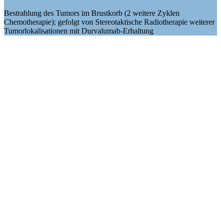
Bestrahlung des Tumors im Brustkorb (2 weitere Zyklen
Chemotherapie); gefolgt von Stereotaktische Radiotherapie weiterer
Tumorlokalisationen mit Durvalumab-Erhaltung