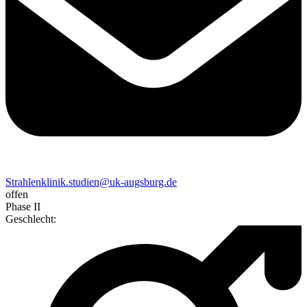
Strahlenklinik.studien@uk-augsburg.de
offen
Phase II
Geschlecht
: