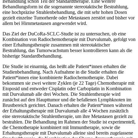
Behandlung schon Teil der Standardtherapie. Eine weitere
Behandlungsform ist die sogenannte stereotaktische Bestrahlung,
eine hochpräzise Strahlenbehandlung, die mit sehr hohen Dosen
gezielt einzelne Tumorherde oder Metastasen zerstört und bisher vor
allem bei Hirnmetastasen angewendet wird.
Das Ziel der DuCoRa-SCLC-Studie ist zu untersuchen, ob eine
Kombination von Radiochemotherapie mit Durvalumab, gefolgt von
einer Erhaltungstherapie zusammen mit stereotaktischer
Bestrahlung, das Tumorwachstum besser kontrollieren kann als die
bisherige Standardbehandlung.
Die Studie ist einarmig, das heißt alle Patient*innen erhalten die
Studienbehandlung. Nach Aufnahme in die Studie erhalten die
Patient*innen eine kombinierte Radiochemotherapie. Dabei
bekommen sie zwei weitere Zyklen (je 22 Tage) Chemotherapie mit
Etoposid und entweder Cisplatin oder Carboplatin in Kombination
mit Durvalumab alle drei Wochen. Die Strahlentherapie wird
zunächst auf den Haupttumor und die befallenen Lymphknoten im
Brustbereich gerichtet. Danach erhalten die Patient*innen während
der Erhaltungstherapie mit Durvalumab alle 4 Wochen zusätzlich
eine stereotaktische Strahlentherapie, um ihre Metastasen gezielt zu
bestrahlen. Die Behandlung im Rahmen der Studie ist experimentell,
die Chemotherapie kombiniert mit Immuntherapie, sowie die
Erhaltungstherapie mit Durvalumab alleine sind bereits zugelassene