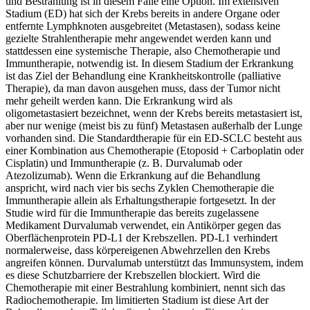
und Bestrahlung ist in diesem Falle eine Option. Im extensiven
Stadium (ED) hat sich der Krebs bereits in andere Organe oder
entfernte Lymphknoten ausgebreitet (Metastasen), sodass keine
gezielte Strahlentherapie mehr angewendet werden kann und
stattdessen eine systemische Therapie, also Chemotherapie und
Immuntherapie, notwendig ist. In diesem Stadium der Erkrankung
ist das Ziel der Behandlung eine Krankheitskontrolle (palliative
Therapie), da man davon ausgehen muss, dass der Tumor nicht
mehr geheilt werden kann. Die Erkrankung wird als
oligometastasiert bezeichnet, wenn der Krebs bereits metastasiert ist,
aber nur wenige (meist bis zu fünf) Metastasen außerhalb der Lunge
vorhanden sind. Die Standardtherapie für ein ED-SCLC besteht aus
einer Kombination aus Chemotherapie (Etoposid + Carboplatin oder
Cisplatin) und Immuntherapie (z. B. Durvalumab oder
Atezolizumab). Wenn die Erkrankung auf die Behandlung
anspricht, wird nach vier bis sechs Zyklen Chemotherapie die
Immuntherapie allein als Erhaltungstherapie fortgesetzt. In der
Studie wird für die Immuntherapie das bereits zugelassene
Medikament Durvalumab verwendet, ein Antikörper gegen das
Oberflächenprotein PD-L1 der Krebszellen. PD-L1 verhindert
normalerweise, dass körpereigenen Abwehrzellen den Krebs
angreifen können. Durvalumab unterstützt das Immunsystem, indem
es diese Schutzbarriere der Krebszellen blockiert. Wird die
Chemotherapie mit einer Bestrahlung kombiniert, nennt sich das
Radiochemotherapie. Im limitierten Stadium ist diese Art der