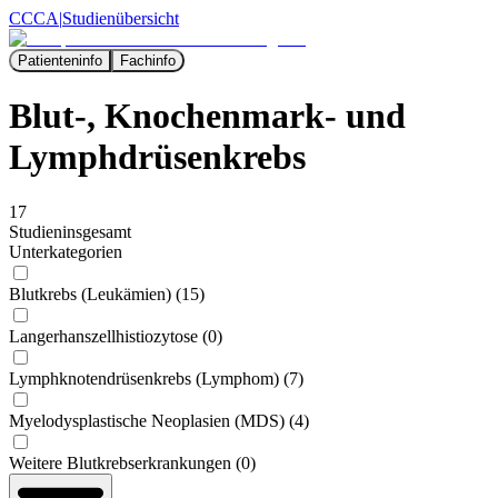
CCCA
|
Studienübersicht
Patienteninfo
Fachinfo
Blut-, Knochenmark- und
Lymphdrüsenkrebs
17
Studien
insgesamt
Unterkategorien
Blutkrebs (Leukämien) (15)
Langerhanszellhistiozytose (0)
Lymphknotendrüsenkrebs (Lymphom) (7)
Myelodysplastische Neoplasien (MDS) (4)
Weitere Blutkrebserkrankungen (0)