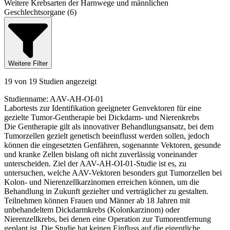
Weitere Krebsarten der Harnwege und männlichen
Geschlechtsorgane (6)
Weitere Filter
19 von 19 Studien angezeigt
Studienname
:
AAV-AH-OI-01
Labortests zur Identifikation geeigneter Genvektoren für eine
gezielte Tumor-Gentherapie bei Dickdarm- und Nierenkrebs
Die Gentherapie gilt als innovativer Behandlungsansatz, bei dem
Tumorzellen gezielt genetisch beeinflusst werden sollen, jedoch
können die eingesetzten Genfähren, sogenannte Vektoren, gesunde
und kranke Zellen bislang oft nicht zuverlässig voneinander
unterscheiden. Ziel der AAV-AH-OI-01-Studie ist es, zu
untersuchen, welche AAV-Vektoren besonders gut Tumorzellen bei
Kolon- und Nierenzellkarzinomen erreichen können, um die
Behandlung in Zukunft gezielter und verträglicher zu gestalten.
Teilnehmen können Frauen und Männer ab 18 Jahren mit
unbehandeltem Dickdarmkrebs (Kolonkarzinom) oder
Nierenzellkrebs, bei denen eine Operation zur Tumorentfernung
geplant ist. Die Studie hat keinen Einfluss auf die eigentliche